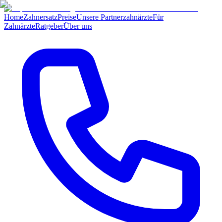
Home
Zahnersatz
Preise
Unsere Partnerzahnärzte
Für
Zahnärzte
Ratgeber
Über uns