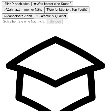
📄
HKP hochladen
👑
Was kostet eine Krone?
📍
Zahnarzt in meiner Nähe
❓
Wie funktioniert Top Teeth?
🦷
Zahnersatz Arten
✅
Garantie & Qualität
Senden