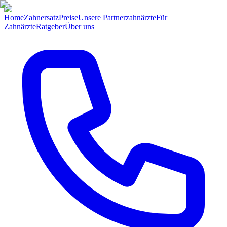
Home
Zahnersatz
Preise
Unsere Partnerzahnärzte
Für
Zahnärzte
Ratgeber
Über uns