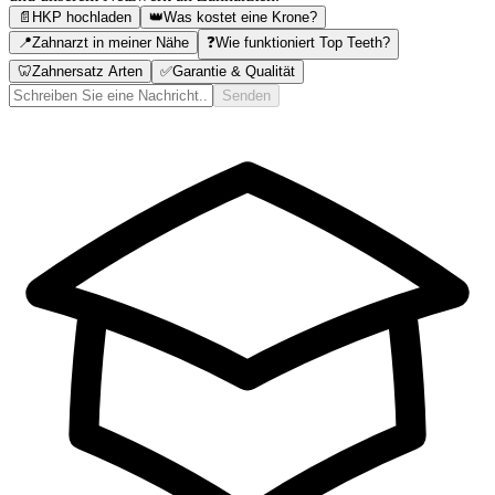
📄
HKP hochladen
👑
Was kostet eine Krone?
📍
Zahnarzt in meiner Nähe
❓
Wie funktioniert Top Teeth?
🦷
Zahnersatz Arten
✅
Garantie & Qualität
Senden