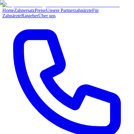
Home
Zahnersatz
Preise
Unsere Partnerzahnärzte
Für
Zahnärzte
Ratgeber
Über uns