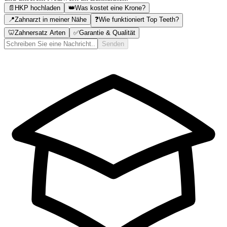
📄
HKP hochladen
👑
Was kostet eine Krone?
📍
Zahnarzt in meiner Nähe
❓
Wie funktioniert Top Teeth?
🦷
Zahnersatz Arten
✅
Garantie & Qualität
Senden