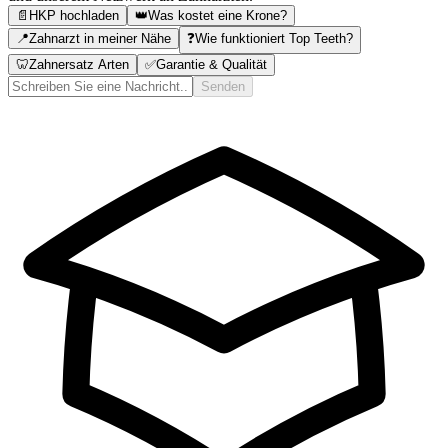
📄
HKP hochladen
👑
Was kostet eine Krone?
📍
Zahnarzt in meiner Nähe
❓
Wie funktioniert Top Teeth?
🦷
Zahnersatz Arten
✅
Garantie & Qualität
Senden