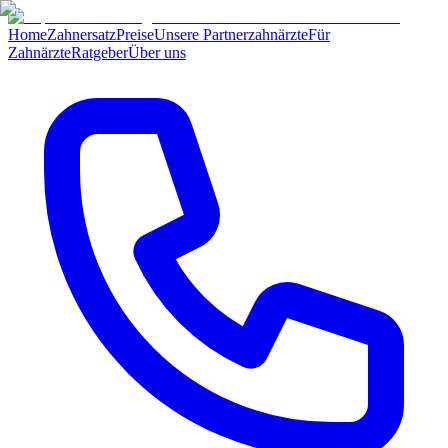
Home
Zahnersatz
Preise
Unsere Partnerzahnärzte
Für
Zahnärzte
Ratgeber
Über uns