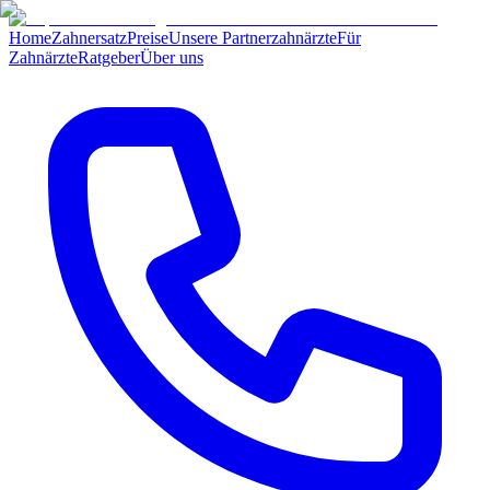
Home
Zahnersatz
Preise
Unsere Partnerzahnärzte
Für
Zahnärzte
Ratgeber
Über uns