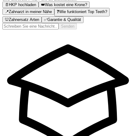
📄
HKP hochladen
👑
Was kostet eine Krone?
📍
Zahnarzt in meiner Nähe
❓
Wie funktioniert Top Teeth?
🦷
Zahnersatz Arten
✅
Garantie & Qualität
Senden