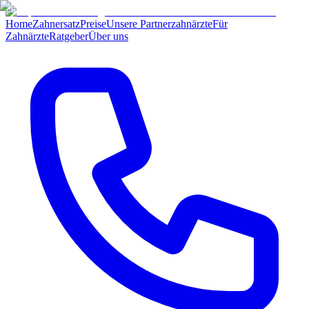
Home
Zahnersatz
Preise
Unsere Partnerzahnärzte
Für
Zahnärzte
Ratgeber
Über uns