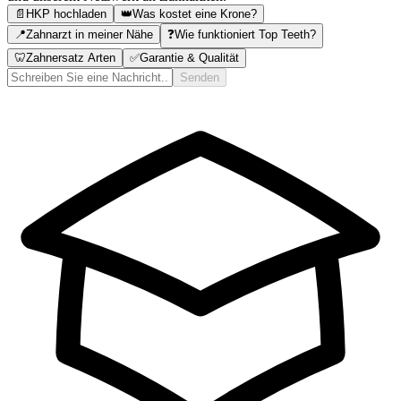
📄
HKP hochladen
👑
Was kostet eine Krone?
📍
Zahnarzt in meiner Nähe
❓
Wie funktioniert Top Teeth?
🦷
Zahnersatz Arten
✅
Garantie & Qualität
Senden