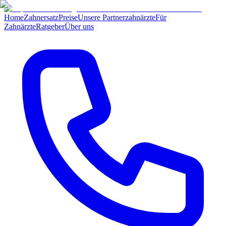
Home
Zahnersatz
Preise
Unsere Partnerzahnärzte
Für
Zahnärzte
Ratgeber
Über uns