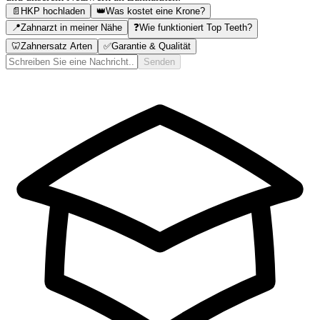
📄
HKP hochladen
👑
Was kostet eine Krone?
📍
Zahnarzt in meiner Nähe
❓
Wie funktioniert Top Teeth?
🦷
Zahnersatz Arten
✅
Garantie & Qualität
Senden