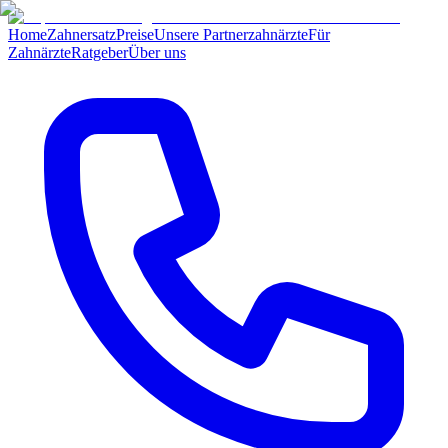
Home
Zahnersatz
Preise
Unsere Partnerzahnärzte
Für
Zahnärzte
Ratgeber
Über uns