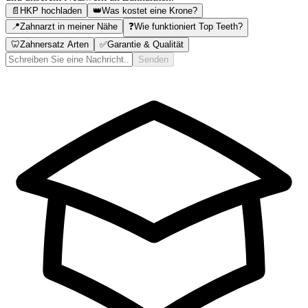
📄
HKP hochladen
👑
Was kostet eine Krone?
📍
Zahnarzt in meiner Nähe
❓
Wie funktioniert Top Teeth?
🦷
Zahnersatz Arten
✅
Garantie & Qualität
Senden