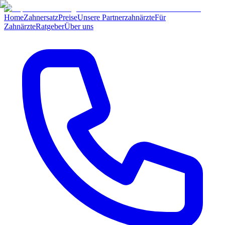
Home
Zahnersatz
Preise
Unsere Partnerzahnärzte
Für
Zahnärzte
Ratgeber
Über uns