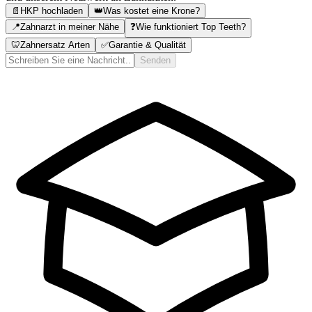
📄
HKP hochladen
👑
Was kostet eine Krone?
📍
Zahnarzt in meiner Nähe
❓
Wie funktioniert Top Teeth?
🦷
Zahnersatz Arten
✅
Garantie & Qualität
Senden