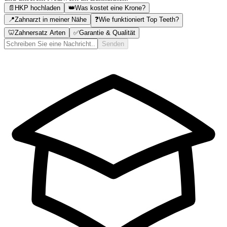
📄
HKP hochladen
👑
Was kostet eine Krone?
📍
Zahnarzt in meiner Nähe
❓
Wie funktioniert Top Teeth?
🦷
Zahnersatz Arten
✅
Garantie & Qualität
Senden