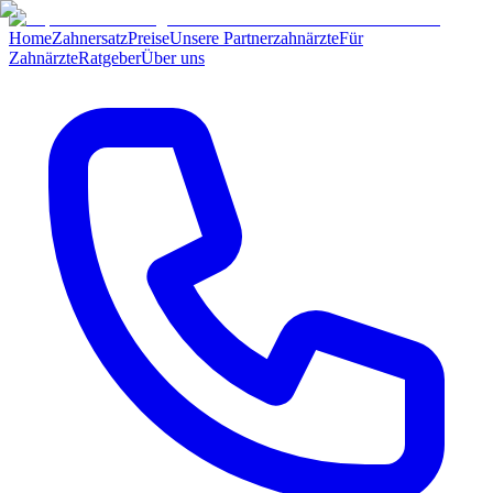
Home
Zahnersatz
Preise
Unsere Partnerzahnärzte
Für
Zahnärzte
Ratgeber
Über uns