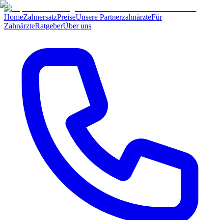
Home
Zahnersatz
Preise
Unsere Partnerzahnärzte
Für
Zahnärzte
Ratgeber
Über uns