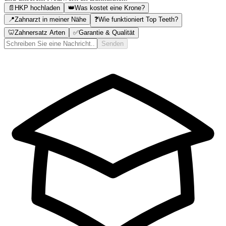
📄
HKP hochladen
👑
Was kostet eine Krone?
📍
Zahnarzt in meiner Nähe
❓
Wie funktioniert Top Teeth?
🦷
Zahnersatz Arten
✅
Garantie & Qualität
Senden