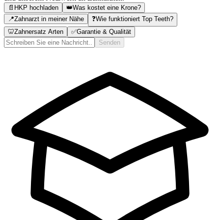
📄
HKP hochladen
👑
Was kostet eine Krone?
📍
Zahnarzt in meiner Nähe
❓
Wie funktioniert Top Teeth?
🦷
Zahnersatz Arten
✅
Garantie & Qualität
Senden