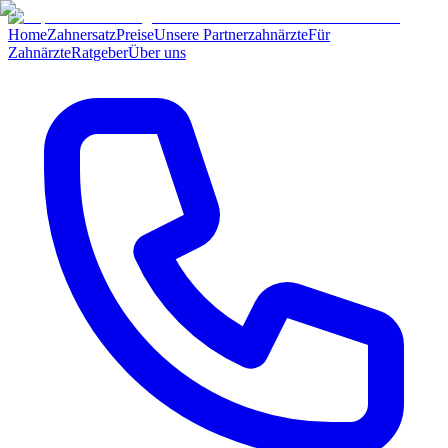
Home
Zahnersatz
Preise
Unsere Partnerzahnärzte
Für
Zahnärzte
Ratgeber
Über uns