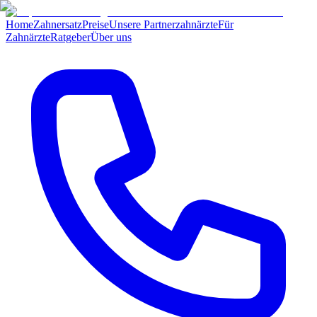
Home
Zahnersatz
Preise
Unsere Partnerzahnärzte
Für
Zahnärzte
Ratgeber
Über uns