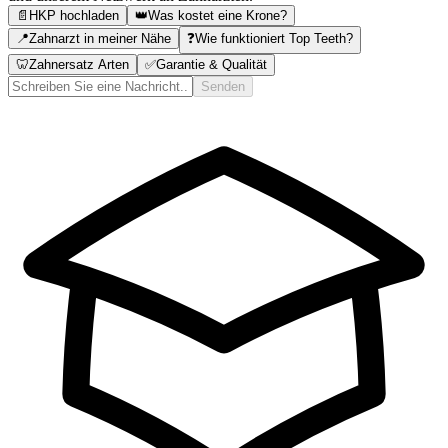
📄
HKP hochladen
👑
Was kostet eine Krone?
📍
Zahnarzt in meiner Nähe
❓
Wie funktioniert Top Teeth?
🦷
Zahnersatz Arten
✅
Garantie & Qualität
Senden