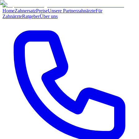
Home
Zahnersatz
Preise
Unsere Partnerzahnärzte
Für
Zahnärzte
Ratgeber
Über uns