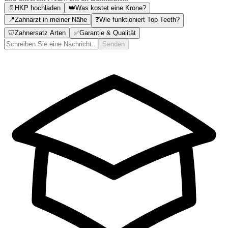
📄
HKP hochladen
👑
Was kostet eine Krone?
📍
Zahnarzt in meiner Nähe
❓
Wie funktioniert Top Teeth?
🦷
Zahnersatz Arten
✅
Garantie & Qualität
Senden