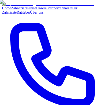
Home
Zahnersatz
Preise
Unsere Partnerzahnärzte
Für
Zahnärzte
Ratgeber
Über uns