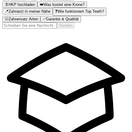
📄
HKP hochladen
👑
Was kostet eine Krone?
📍
Zahnarzt in meiner Nähe
❓
Wie funktioniert Top Teeth?
🦷
Zahnersatz Arten
✅
Garantie & Qualität
Senden