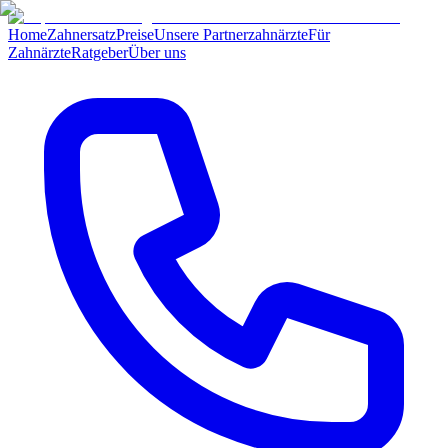
Home
Zahnersatz
Preise
Unsere Partnerzahnärzte
Für
Zahnärzte
Ratgeber
Über uns