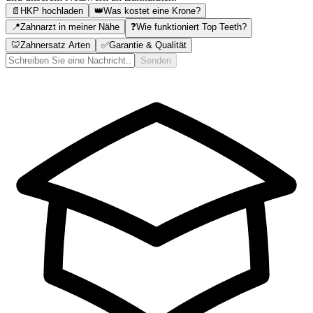
📄
HKP hochladen
👑
Was kostet eine Krone?
📍
Zahnarzt in meiner Nähe
❓
Wie funktioniert Top Teeth?
🦷
Zahnersatz Arten
✅
Garantie & Qualität
Senden