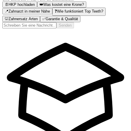
📄
HKP hochladen
👑
Was kostet eine Krone?
📍
Zahnarzt in meiner Nähe
❓
Wie funktioniert Top Teeth?
🦷
Zahnersatz Arten
✅
Garantie & Qualität
Senden