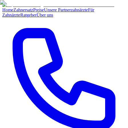
Home
Zahnersatz
Preise
Unsere Partnerzahnärzte
Für
Zahnärzte
Ratgeber
Über uns