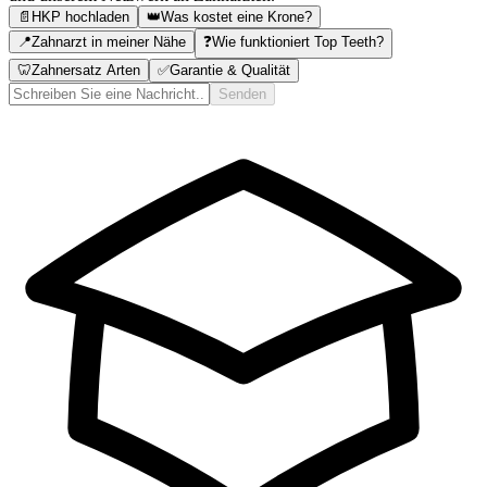
📄
HKP hochladen
👑
Was kostet eine Krone?
📍
Zahnarzt in meiner Nähe
❓
Wie funktioniert Top Teeth?
🦷
Zahnersatz Arten
✅
Garantie & Qualität
Senden