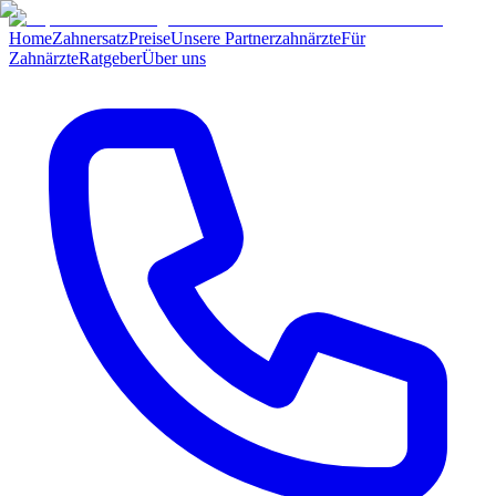
Home
Zahnersatz
Preise
Unsere Partnerzahnärzte
Für
Zahnärzte
Ratgeber
Über uns