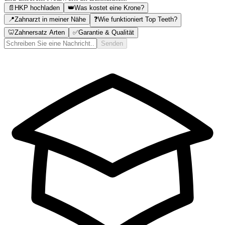
📄
HKP hochladen
👑
Was kostet eine Krone?
📍
Zahnarzt in meiner Nähe
❓
Wie funktioniert Top Teeth?
🦷
Zahnersatz Arten
✅
Garantie & Qualität
Senden