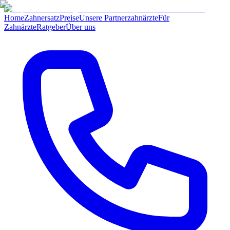
Home
Zahnersatz
Preise
Unsere Partnerzahnärzte
Für
Zahnärzte
Ratgeber
Über uns