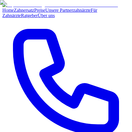
Home
Zahnersatz
Preise
Unsere Partnerzahnärzte
Für
Zahnärzte
Ratgeber
Über uns