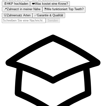
📄
HKP hochladen
👑
Was kostet eine Krone?
📍
Zahnarzt in meiner Nähe
❓
Wie funktioniert Top Teeth?
🦷
Zahnersatz Arten
✅
Garantie & Qualität
Senden