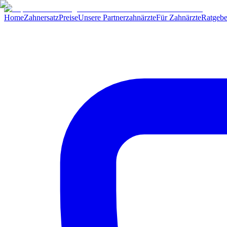
Home
Zahnersatz
Preise
Unsere Partnerzahnärzte
Für Zahnärzte
Ratgebe