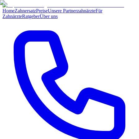
Home
Zahnersatz
Preise
Unsere Partnerzahnärzte
Für
Zahnärzte
Ratgeber
Über uns