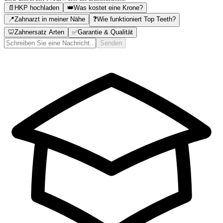
📄
HKP hochladen
👑
Was kostet eine Krone?
📍
Zahnarzt in meiner Nähe
❓
Wie funktioniert Top Teeth?
🦷
Zahnersatz Arten
✅
Garantie & Qualität
Senden