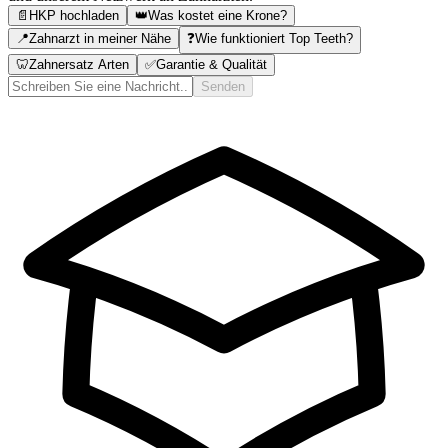
📄
HKP hochladen
👑
Was kostet eine Krone?
📍
Zahnarzt in meiner Nähe
❓
Wie funktioniert Top Teeth?
🦷
Zahnersatz Arten
✅
Garantie & Qualität
Senden