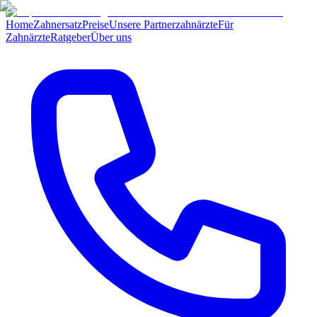
Home
Zahnersatz
Preise
Unsere Partnerzahnärzte
Für
Zahnärzte
Ratgeber
Über uns