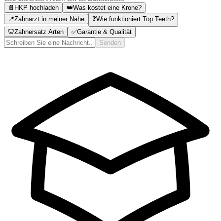
📄
HKP hochladen
👑
Was kostet eine Krone?
📍
Zahnarzt in meiner Nähe
❓
Wie funktioniert Top Teeth?
🦷
Zahnersatz Arten
✅
Garantie & Qualität
Senden