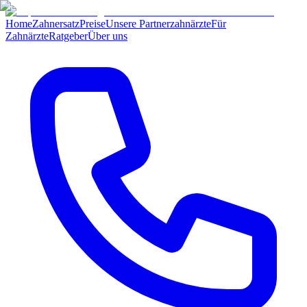
Home
Zahnersatz
Preise
Unsere Partnerzahnärzte
Für
Zahnärzte
Ratgeber
Über uns