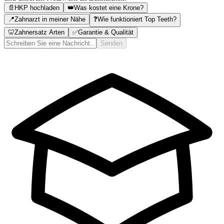
📄
HKP hochladen
👑
Was kostet eine Krone?
📍
Zahnarzt in meiner Nähe
❓
Wie funktioniert Top Teeth?
🦷
Zahnersatz Arten
✅
Garantie & Qualität
Senden