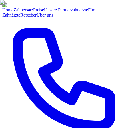
Home
Zahnersatz
Preise
Unsere Partnerzahnärzte
Für
Zahnärzte
Ratgeber
Über uns