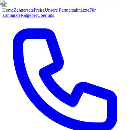
Home
Zahnersatz
Preise
Unsere Partnerzahnärzte
Für
Zahnärzte
Ratgeber
Über uns