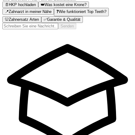
📄
HKP hochladen
👑
Was kostet eine Krone?
📍
Zahnarzt in meiner Nähe
❓
Wie funktioniert Top Teeth?
🦷
Zahnersatz Arten
✅
Garantie & Qualität
Senden