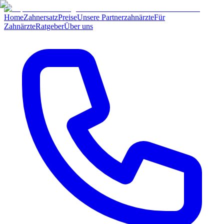
Home
Zahnersatz
Preise
Unsere Partnerzahnärzte
Für
Zahnärzte
Ratgeber
Über uns