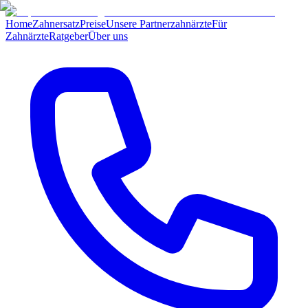
Home
Zahnersatz
Preise
Unsere Partnerzahnärzte
Für
Zahnärzte
Ratgeber
Über uns