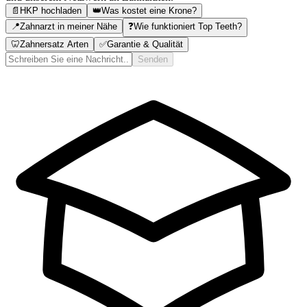
📄
HKP hochladen
👑
Was kostet eine Krone?
📍
Zahnarzt in meiner Nähe
❓
Wie funktioniert Top Teeth?
🦷
Zahnersatz Arten
✅
Garantie & Qualität
Senden