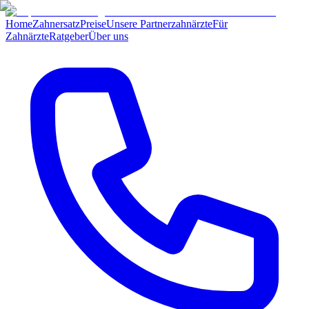
Home
Zahnersatz
Preise
Unsere Partnerzahnärzte
Für
Zahnärzte
Ratgeber
Über uns