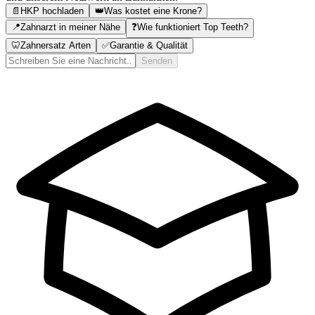
📄
HKP hochladen
👑
Was kostet eine Krone?
📍
Zahnarzt in meiner Nähe
❓
Wie funktioniert Top Teeth?
🦷
Zahnersatz Arten
✅
Garantie & Qualität
Senden