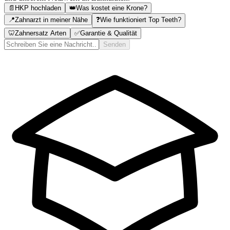
📄
HKP hochladen
👑
Was kostet eine Krone?
📍
Zahnarzt in meiner Nähe
❓
Wie funktioniert Top Teeth?
🦷
Zahnersatz Arten
✅
Garantie & Qualität
Senden