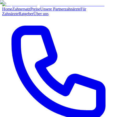
Home
Zahnersatz
Preise
Unsere Partnerzahnärzte
Für
Zahnärzte
Ratgeber
Über uns