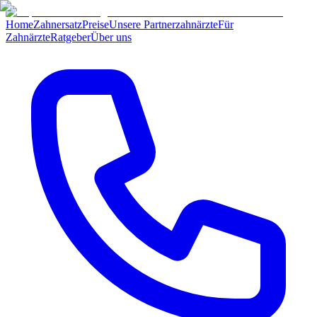
Home
Zahnersatz
Preise
Unsere Partnerzahnärzte
Für
Zahnärzte
Ratgeber
Über uns