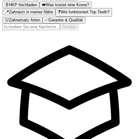
📄
HKP hochladen
👑
Was kostet eine Krone?
📍
Zahnarzt in meiner Nähe
❓
Wie funktioniert Top Teeth?
🦷
Zahnersatz Arten
✅
Garantie & Qualität
Senden