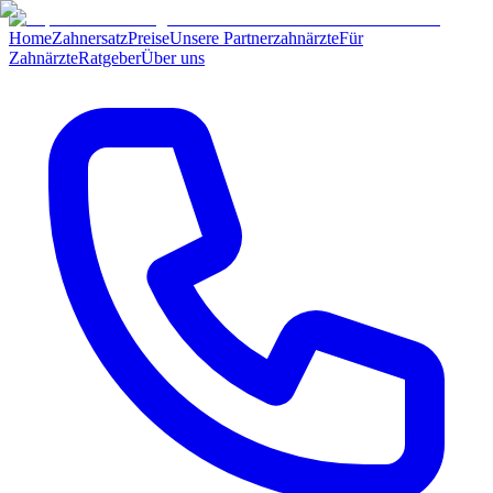
Home
Zahnersatz
Preise
Unsere Partnerzahnärzte
Für
Zahnärzte
Ratgeber
Über uns