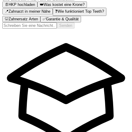
📄
HKP hochladen
👑
Was kostet eine Krone?
📍
Zahnarzt in meiner Nähe
❓
Wie funktioniert Top Teeth?
🦷
Zahnersatz Arten
✅
Garantie & Qualität
Senden