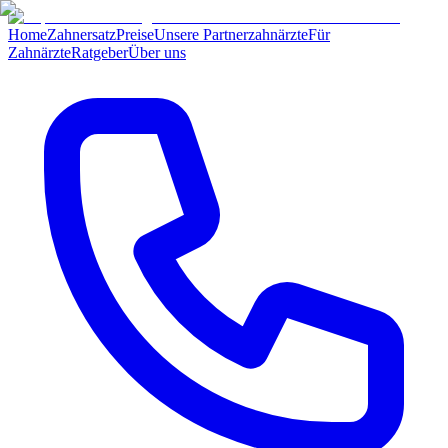
Home
Zahnersatz
Preise
Unsere Partnerzahnärzte
Für
Zahnärzte
Ratgeber
Über uns