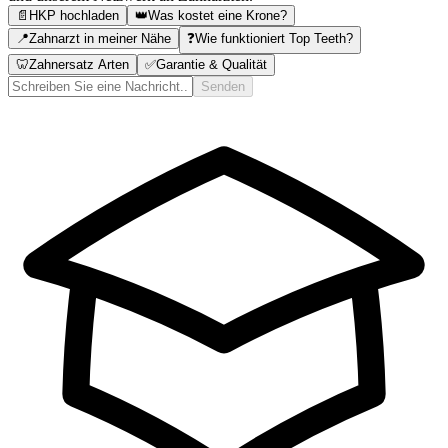
📄
HKP hochladen
👑
Was kostet eine Krone?
📍
Zahnarzt in meiner Nähe
❓
Wie funktioniert Top Teeth?
🦷
Zahnersatz Arten
✅
Garantie & Qualität
Senden