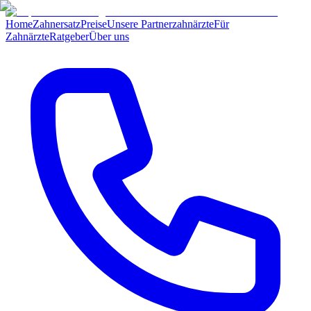
Home
Zahnersatz
Preise
Unsere Partnerzahnärzte
Für
Zahnärzte
Ratgeber
Über uns