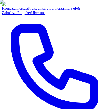
Home
Zahnersatz
Preise
Unsere Partnerzahnärzte
Für
Zahnärzte
Ratgeber
Über uns