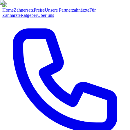
Home
Zahnersatz
Preise
Unsere Partnerzahnärzte
Für
Zahnärzte
Ratgeber
Über uns