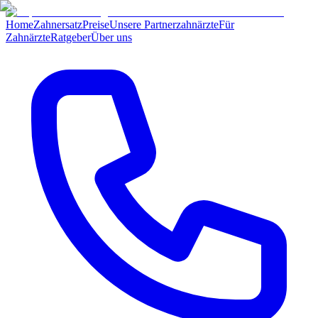
Home
Zahnersatz
Preise
Unsere Partnerzahnärzte
Für
Zahnärzte
Ratgeber
Über uns