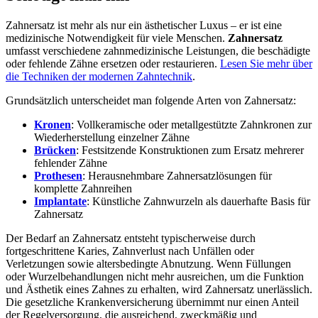
Zahnersatz ist mehr als nur ein ästhetischer Luxus – er ist eine
medizinische Notwendigkeit für viele Menschen.
Zahnersatz
umfasst verschiedene zahnmedizinische Leistungen, die beschädigte
oder fehlende Zähne ersetzen oder restaurieren.
Lesen Sie mehr über
die Techniken der modernen Zahntechnik
.
Grundsätzlich unterscheidet man folgende Arten von Zahnersatz:
Kronen
: Vollkeramische oder metallgestützte Zahnkronen zur
Wiederherstellung einzelner Zähne
Brücken
: Festsitzende Konstruktionen zum Ersatz mehrerer
fehlender Zähne
Prothesen
: Herausnehmbare Zahnersatzlösungen für
komplette Zahnreihen
Implantate
: Künstliche Zahnwurzeln als dauerhafte Basis für
Zahnersatz
Der Bedarf an Zahnersatz entsteht typischerweise durch
fortgeschrittene Karies, Zahnverlust nach Unfällen oder
Verletzungen sowie altersbedingte Abnutzung. Wenn Füllungen
oder Wurzelbehandlungen nicht mehr ausreichen, um die Funktion
und Ästhetik eines Zahnes zu erhalten, wird Zahnersatz unerlässlich.
Die gesetzliche Krankenversicherung übernimmt nur einen Anteil
der Regelversorgung, die ausreichend, zweckmäßig und