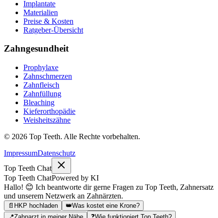
Implantate
Materialien
Preise & Kosten
Ratgeber-Übersicht
Zahngesundheit
Prophylaxe
Zahnschmerzen
Zahnfleisch
Zahnfüllung
Bleaching
Kieferorthopädie
Weisheitszähne
©
2026
Top Teeth. Alle Rechte vorbehalten.
Impressum
Datenschutz
Top Teeth Chat
Top Teeth Chat
Powered by KI
Hallo! 😊 Ich beantworte dir gerne Fragen zu Top Teeth, Zahnersatz
und unserem Netzwerk an Zahnärzten.
📄
HKP hochladen
👑
Was kostet eine Krone?
📍
Zahnarzt in meiner Nähe
❓
Wie funktioniert Top Teeth?