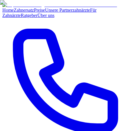
Home
Zahnersatz
Preise
Unsere Partnerzahnärzte
Für
Zahnärzte
Ratgeber
Über uns