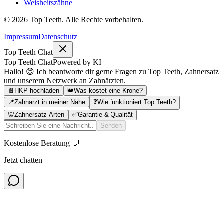
Weisheitszähne
©
2026
Top Teeth. Alle Rechte vorbehalten.
Impressum
Datenschutz
Top Teeth Chat
Top Teeth Chat
Powered by KI
Hallo! 😊 Ich beantworte dir gerne Fragen zu Top Teeth, Zahnersatz
und unserem Netzwerk an Zahnärzten.
📄
HKP hochladen
👑
Was kostet eine Krone?
📍
Zahnarzt in meiner Nähe
❓
Wie funktioniert Top Teeth?
🦷
Zahnersatz Arten
✅
Garantie & Qualität
Senden
Kostenlose Beratung 💬
Jetzt chatten