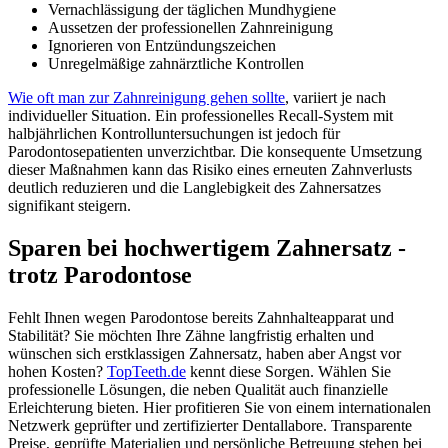
Vernachlässigung der täglichen Mundhygiene
Aussetzen der professionellen Zahnreinigung
Ignorieren von Entzündungszeichen
Unregelmäßige zahnärztliche Kontrollen
Wie oft man zur Zahnreinigung gehen sollte
, variiert je nach
individueller Situation. Ein professionelles Recall-System mit
halbjährlichen Kontrolluntersuchungen ist jedoch für
Parodontosepatienten unverzichtbar. Die konsequente Umsetzung
dieser Maßnahmen kann das Risiko eines erneuten Zahnverlusts
deutlich reduzieren und die Langlebigkeit des Zahnersatzes
signifikant steigern.
Sparen bei hochwertigem Zahnersatz -
trotz Parodontose
Fehlt Ihnen wegen Parodontose bereits Zahnhalteapparat und
Stabilität? Sie möchten Ihre Zähne langfristig erhalten und
wünschen sich erstklassigen Zahnersatz, haben aber Angst vor
hohen Kosten?
TopTeeth.de
kennt diese Sorgen. Wählen Sie
professionelle Lösungen, die neben Qualität auch finanzielle
Erleichterung bieten. Hier profitieren Sie von einem internationalen
Netzwerk geprüfter und zertifizierter Dentallabore. Transparente
Preise, geprüfte Materialien und persönliche Betreuung stehen bei