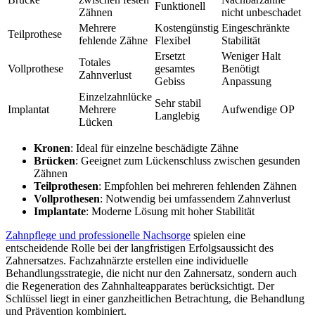
Funktionell
Zähnen
nicht unbeschadet
Mehrere
Kostengünstig
Eingeschränkte
Teilprothese
fehlende Zähne
Flexibel
Stabilität
Ersetzt
Weniger Halt
Totales
Vollprothese
gesamtes
Benötigt
Zahnverlust
Gebiss
Anpassung
Einzelzahnlücke
Sehr stabil
Implantat
Mehrere
Aufwendige OP
Langlebig
Lücken
Kronen
: Ideal für einzelne beschädigte Zähne
Brücken
: Geeignet zum Lückenschluss zwischen gesunden
Zähnen
Teilprothesen
: Empfohlen bei mehreren fehlenden Zähnen
Vollprothesen
: Notwendig bei umfassendem Zahnverlust
Implantate
: Moderne Lösung mit hoher Stabilität
Zahnpflege und professionelle Nachsorge
spielen eine
entscheidende Rolle bei der langfristigen Erfolgsaussicht des
Zahnersatzes. Fachzahnärzte erstellen eine individuelle
Behandlungsstrategie, die nicht nur den Zahnersatz, sondern auch
die Regeneration des Zahnhalteapparates berücksichtigt. Der
Schlüssel liegt in einer ganzheitlichen Betrachtung, die Behandlung
und Prävention kombiniert.