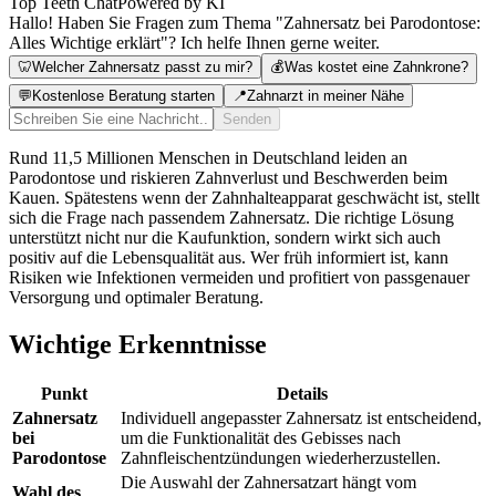
Top Teeth Chat
Powered by KI
Hallo! Haben Sie Fragen zum Thema "Zahnersatz bei Parodontose:
Alles Wichtige erklärt"? Ich helfe Ihnen gerne weiter.
🦷
Welcher Zahnersatz passt zu mir?
💰
Was kostet eine Zahnkrone?
💬
Kostenlose Beratung starten
📍
Zahnarzt in meiner Nähe
Senden
Rund 11,5 Millionen Menschen in Deutschland leiden an
Parodontose und riskieren Zahnverlust und Beschwerden beim
Kauen. Spätestens wenn der Zahnhalteapparat geschwächt ist, stellt
sich die Frage nach passendem Zahnersatz. Die richtige Lösung
unterstützt nicht nur die Kaufunktion, sondern wirkt sich auch
positiv auf die Lebensqualität aus. Wer früh informiert ist, kann
Risiken wie Infektionen vermeiden und profitiert von passgenauer
Versorgung und optimaler Beratung.
Wichtige Erkenntnisse
Punkt
Details
Zahnersatz
Individuell angepasster Zahnersatz ist entscheidend,
bei
um die Funktionalität des Gebisses nach
Parodontose
Zahnfleischentzündungen wiederherzustellen.
Die Auswahl der Zahnersatzart hängt vom
Wahl des