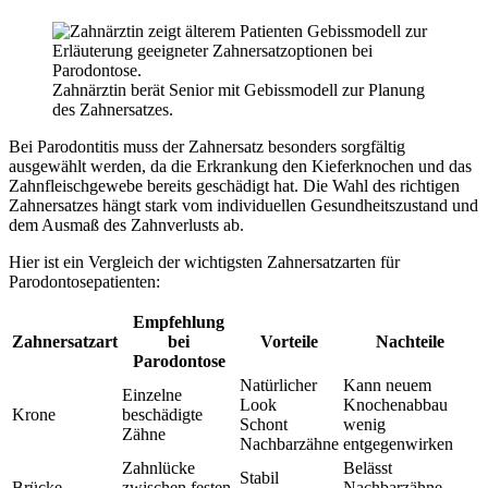
Zahnärztin berät Senior mit Gebissmodell zur Planung
des Zahnersatzes.
Bei Parodontitis muss der Zahnersatz besonders sorgfältig
ausgewählt werden, da die Erkrankung den Kieferknochen und das
Zahnfleischgewebe bereits geschädigt hat. Die Wahl des richtigen
Zahnersatzes hängt stark vom individuellen Gesundheitszustand und
dem Ausmaß des Zahnverlusts ab.
Hier ist ein Vergleich der wichtigsten Zahnersatzarten für
Parodontosepatienten:
Empfehlung
Zahnersatzart
bei
Vorteile
Nachteile
Parodontose
Natürlicher
Kann neuem
Einzelne
Look
Knochenabbau
Krone
beschädigte
Schont
wenig
Zähne
Nachbarzähne
entgegenwirken
Zahnlücke
Belässt
Stabil
Brücke
zwischen festen
Nachbarzähne