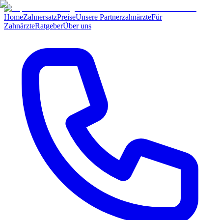
Home
Zahnersatz
Preise
Unsere Partnerzahnärzte
Für
Zahnärzte
Ratgeber
Über uns