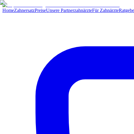
Home
Zahnersatz
Preise
Unsere Partnerzahnärzte
Für Zahnärzte
Ratgebe