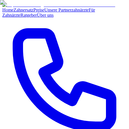
Home
Zahnersatz
Preise
Unsere Partnerzahnärzte
Für
Zahnärzte
Ratgeber
Über uns