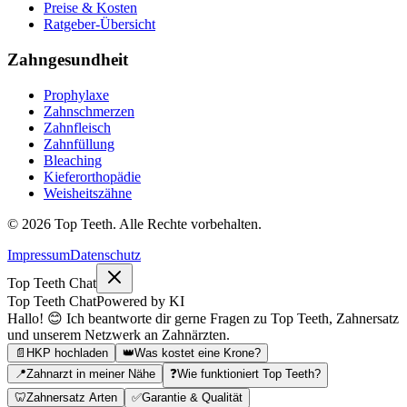
Preise & Kosten
Ratgeber-Übersicht
Zahngesundheit
Prophylaxe
Zahnschmerzen
Zahnfleisch
Zahnfüllung
Bleaching
Kieferorthopädie
Weisheitszähne
©
2026
Top Teeth. Alle Rechte vorbehalten.
Impressum
Datenschutz
Top Teeth Chat
Top Teeth Chat
Powered by KI
Hallo! 😊 Ich beantworte dir gerne Fragen zu Top Teeth, Zahnersatz
und unserem Netzwerk an Zahnärzten.
📄
HKP hochladen
👑
Was kostet eine Krone?
📍
Zahnarzt in meiner Nähe
❓
Wie funktioniert Top Teeth?
🦷
Zahnersatz Arten
✅
Garantie & Qualität