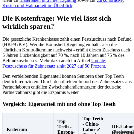
Mehr zu
Materialien und ihrer Eignung
sowie zur
Zirkonbrücke:
Kosten und Haltbarkeit im Überblick
.
Die Kostenfrage: Wie viel lässt sich
wirklich sparen?
Die gesetzliche Krankenkasse zahlt einen Festzuschuss nach Befund
(HKP/GKV). Wer die Bonusheft-Regelung einhält - also die
jährlichen Kontrolltermine nachweist - erhöht diesen Zuschuss nach
5 Jahren Lückenlosigkeit auf 70 %, nach 10 Jahren auf 75 % des
Befundzuschusses. Mehr dazu auch im Artikel
Update:
Festzuschuss für Zahnersatz sinkt 2027 auf 50 Prozent
.
Den verbleibenden Eigenanteil können Senioren über Top Teeth
deutlich reduzieren. Durch den direkten Import des Zahnersatzes aus
Partnerlaboren entfallen Zwischenhändlermargen; der deutsche
Partnerzahnarzt gibt die Ersparnis weiter.
Vergleich: Eigenanteil mit und ohne Top Teeth
Top Teeth
Top
- China-
Teeth -
DE-Labor
Kriterium
Labor ✓
Europa-
(Preisvergl