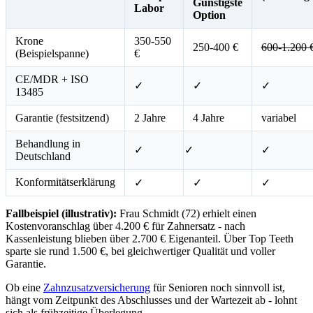
Günstigste
Labor
Option
Krone
350-550
250-400 €
600-1.200 
(Beispielspanne)
€
CE/MDR + ISO
✓
✓
✓
13485
Garantie (festsitzend)
2 Jahre
4 Jahre
variabel
Behandlung in
✓
✓
✓
Deutschland
Konformitätserklärung
✓
✓
✓
Fallbeispiel (illustrativ):
Frau Schmidt (72) erhielt einen
Kostenvoranschlag über 4.200 € für Zahnersatz - nach
Kassenleistung blieben über 2.700 € Eigenanteil. Über Top Teeth
sparte sie rund 1.500 €, bei gleichwertiger Qualität und voller
Garantie.
Ob eine
Zahnzusatzversicherung
für Senioren noch sinnvoll ist,
hängt vom Zeitpunkt des Abschlusses und der Wartezeit ab - lohnt
sich als frühzeitige Überlegung.