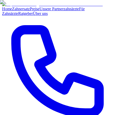
Home
Zahnersatz
Preise
Unsere Partnerzahnärzte
Für
Zahnärzte
Ratgeber
Über uns