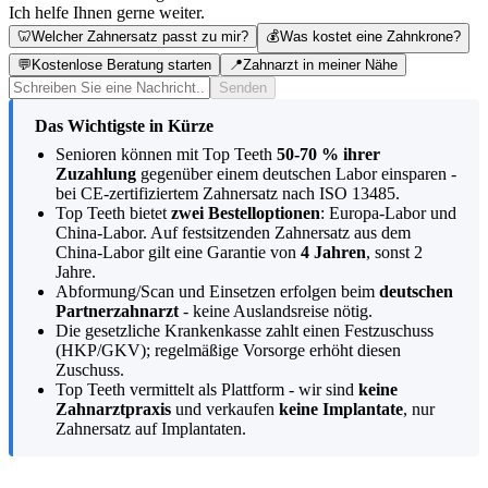
Ich helfe Ihnen gerne weiter.
🦷
Welcher Zahnersatz passt zu mir?
💰
Was kostet eine Zahnkrone?
💬
Kostenlose Beratung starten
📍
Zahnarzt in meiner Nähe
Senden
Das Wichtigste in Kürze
Senioren können mit Top Teeth
50-70 % ihrer
Zuzahlung
gegenüber einem deutschen Labor einsparen -
bei CE-zertifiziertem Zahnersatz nach ISO 13485.
Top Teeth bietet
zwei Bestelloptionen
: Europa-Labor und
China-Labor. Auf festsitzenden Zahnersatz aus dem
China-Labor gilt eine Garantie von
4 Jahren
, sonst 2
Jahre.
Abformung/Scan und Einsetzen erfolgen beim
deutschen
Partnerzahnarzt
- keine Auslandsreise nötig.
Die gesetzliche Krankenkasse zahlt einen Festzuschuss
(HKP/GKV); regelmäßige Vorsorge erhöht diesen
Zuschuss.
Top Teeth vermittelt als Plattform - wir sind
keine
Zahnarztpraxis
und verkaufen
keine Implantate
, nur
Zahnersatz auf Implantaten.