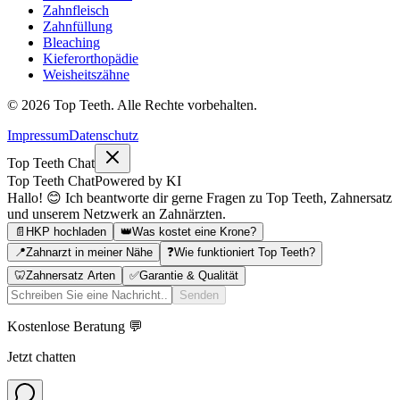
Zahnfleisch
Zahnfüllung
Bleaching
Kieferorthopädie
Weisheitszähne
©
2026
Top Teeth. Alle Rechte vorbehalten.
Impressum
Datenschutz
Top Teeth Chat
Top Teeth Chat
Powered by KI
Hallo! 😊 Ich beantworte dir gerne Fragen zu Top Teeth, Zahnersatz
und unserem Netzwerk an Zahnärzten.
📄
HKP hochladen
👑
Was kostet eine Krone?
📍
Zahnarzt in meiner Nähe
❓
Wie funktioniert Top Teeth?
🦷
Zahnersatz Arten
✅
Garantie & Qualität
Senden
Kostenlose Beratung 💬
Jetzt chatten