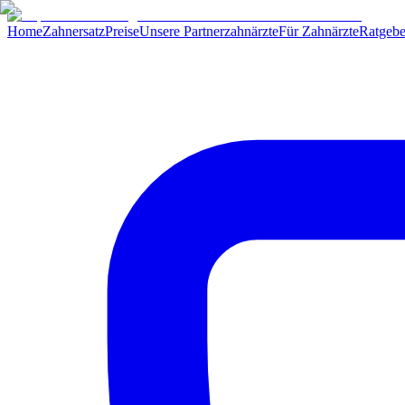
Home
Zahnersatz
Preise
Unsere Partnerzahnärzte
Für Zahnärzte
Ratgebe