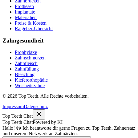
Zahnbrücken
Prothesen
Implantate
Materialien
Preise & Kosten
Ratgeber-Übersicht
Zahngesundheit
Prophylaxe
Zahnschmerzen
Zahnfleisch
Zahnfüllung
Bleaching
Kieferorthopädie
Weisheitszähne
©
2026
Top Teeth. Alle Rechte vorbehalten.
Impressum
Datenschutz
Top Teeth Chat
Top Teeth Chat
Powered by KI
Hallo! 😊 Ich beantworte dir gerne Fragen zu Top Teeth, Zahnersatz
und unserem Netzwerk an Zahnärzten.