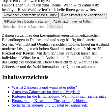
Top Teeth Chat
Powered by KI
Hallo! Haben Sie Fragen zum Thema "Wann wird Zahnersatz
benötigt - Beste Wahl treffen"? Ich helfe Ihnen gerne weiter.
🦷
Welcher Zahnersatz passt zu mir?
💰
Was kostet eine Zahnkrone?
💬
Kostenlose Beratung starten
📍
Zahnarzt in meiner Nähe
Senden
Zahnersatz zählt zu den kostenintensiveren zahnmedizinischen
Behandlungen in Deutschland und sorgt häufig für finanzielle
Sorgen. Wer nicht auf Qualität verzichten möchte, findet im Ausland
moderne Lösungen mit hohen Standards und spart oft
bis zu 70
Prozent der Kosten
. Mit dem richtigen Vergleich lassen sich
individuelle Wünsche nach Ästhetik und Funktion erfüllen, ohne
das Budget zu überlasten. Diese Übersicht zeigt, worauf es bei
Zahnersatz und der Wahl internationaler Optionen ankommt.
Inhaltsverzeichnis
Was ist Zahnersatz und wann ist er nötig?
Arten von Zahnersatz im direkten Vergleich
Kriterien für die Entscheidung: Wann lohnt sich Zahnersatz?
Finanzierung, Kosten und Einsparmöglichkeiten
Sicherheitsstandards und Qualität bei Zahnersatz