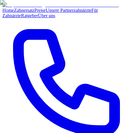
Home
Zahnersatz
Preise
Unsere Partnerzahnärzte
Für
Zahnärzte
Ratgeber
Über uns