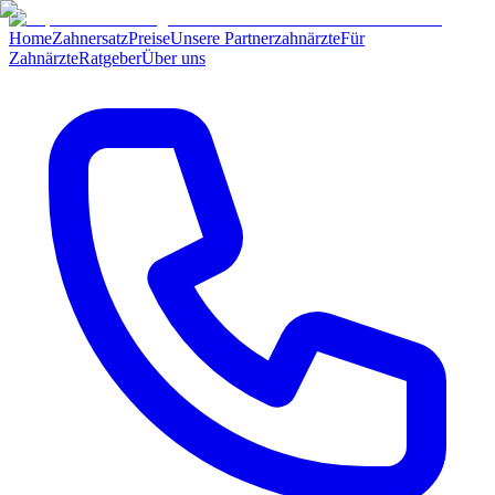
Home
Zahnersatz
Preise
Unsere Partnerzahnärzte
Für
Zahnärzte
Ratgeber
Über uns