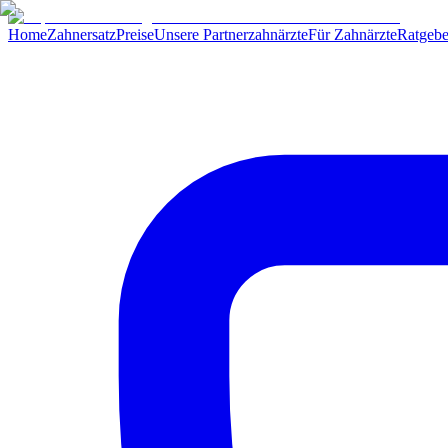
Home
Zahnersatz
Preise
Unsere Partnerzahnärzte
Für Zahnärzte
Ratgebe