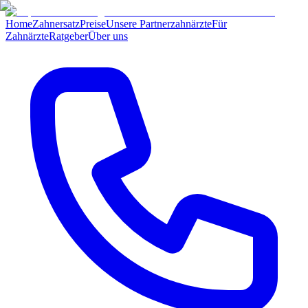
Home
Zahnersatz
Preise
Unsere Partnerzahnärzte
Für
Zahnärzte
Ratgeber
Über uns