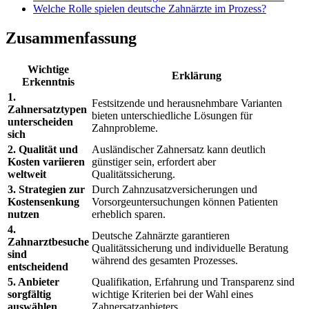
Welche Rolle spielen deutsche Zahnärzte im Prozess?
Zusammenfassung
Wichtige
Erklärung
Erkenntnis
1.
Festsitzende und herausnehmbare Varianten
Zahnersatztypen
bieten unterschiedliche Lösungen für
unterscheiden
Zahnprobleme.
sich
2. Qualität und
Ausländischer Zahnersatz kann deutlich
Kosten variieren
günstiger sein, erfordert aber
weltweit
Qualitätssicherung.
3. Strategien zur
Durch Zahnzusatzversicherungen und
Kostensenkung
Vorsorgeuntersuchungen können Patienten
nutzen
erheblich sparen.
4.
Deutsche Zahnärzte garantieren
Zahnarztbesuche
Qualitätssicherung und individuelle Beratung
sind
während des gesamten Prozesses.
entscheidend
5. Anbieter
Qualifikation, Erfahrung und Transparenz sind
sorgfältig
wichtige Kriterien bei der Wahl eines
auswählen
Zahnersatzanbieters.