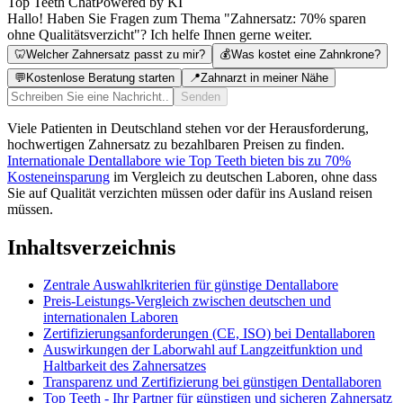
Top Teeth Chat
Powered by KI
Hallo! Haben Sie Fragen zum Thema "Zahnersatz: 70% sparen
ohne Qualitätsverzicht"? Ich helfe Ihnen gerne weiter.
🦷
Welcher Zahnersatz passt zu mir?
💰
Was kostet eine Zahnkrone?
💬
Kostenlose Beratung starten
📍
Zahnarzt in meiner Nähe
Senden
Viele Patienten in Deutschland stehen vor der Herausforderung,
hochwertigen Zahnersatz zu bezahlbaren Preisen zu finden.
Internationale Dentallabore wie Top Teeth bieten bis zu 70%
Kosteneinsparung
im Vergleich zu deutschen Laboren, ohne dass
Sie auf Qualität verzichten müssen oder dafür ins Ausland reisen
müssen.
Inhaltsverzeichnis
Zentrale Auswahlkriterien für günstige Dentallabore
Preis-Leistungs-Vergleich zwischen deutschen und
internationalen Laboren
Zertifizierungsanforderungen (CE, ISO) bei Dentallaboren
Auswirkungen der Laborwahl auf Langzeitfunktion und
Haltbarkeit des Zahnersatzes
Transparenz und Zertifizierung bei günstigen Dentallaboren
Top Teeth - Ihr Partner für günstigen und sicheren Zahnersatz