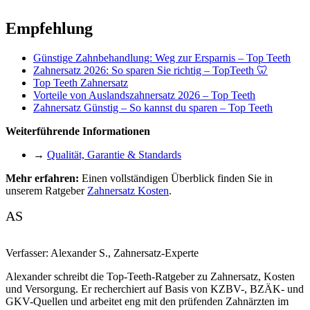
Empfehlung
Günstige Zahnbehandlung: Weg zur Ersparnis – Top Teeth
Zahnersatz 2026: So sparen Sie richtig – TopTeeth 🦷
Top Teeth Zahnersatz
Vorteile von Auslandszahnersatz 2026 – Top Teeth
Zahnersatz Günstig – So kannst du sparen – Top Teeth
Weiterführende Informationen
→
Qualität, Garantie & Standards
Mehr erfahren:
Einen vollständigen Überblick finden Sie in
unserem Ratgeber
Zahnersatz Kosten
.
AS
Verfasser:
Alexander S.
,
Zahnersatz-Experte
Alexander schreibt die Top-Teeth-Ratgeber zu Zahnersatz, Kosten
und Versorgung. Er recherchiert auf Basis von KZBV-, BZÄK- und
GKV-Quellen und arbeitet eng mit den prüfenden Zahnärzten im