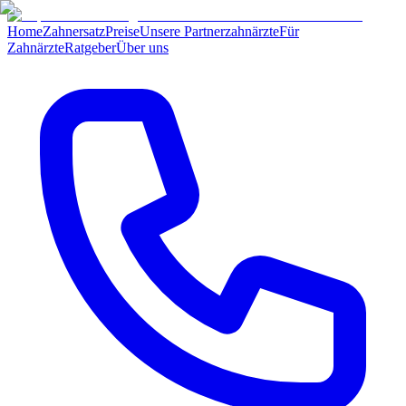
Home
Zahnersatz
Preise
Unsere Partnerzahnärzte
Für
Zahnärzte
Ratgeber
Über uns