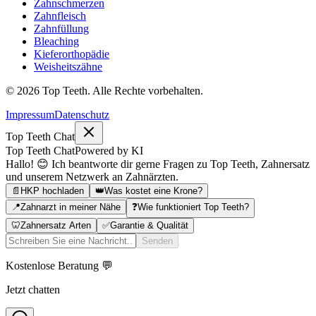
Zahnschmerzen
Zahnfleisch
Zahnfüllung
Bleaching
Kieferorthopädie
Weisheitszähne
©
2026
Top Teeth. Alle Rechte vorbehalten.
Impressum
Datenschutz
Top Teeth Chat
Top Teeth Chat
Powered by KI
Hallo! 😊 Ich beantworte dir gerne Fragen zu Top Teeth, Zahnersatz
und unserem Netzwerk an Zahnärzten.
📄
HKP hochladen
👑
Was kostet eine Krone?
📍
Zahnarzt in meiner Nähe
❓
Wie funktioniert Top Teeth?
🦷
Zahnersatz Arten
✅
Garantie & Qualität
Senden
Kostenlose Beratung 💬
Jetzt chatten