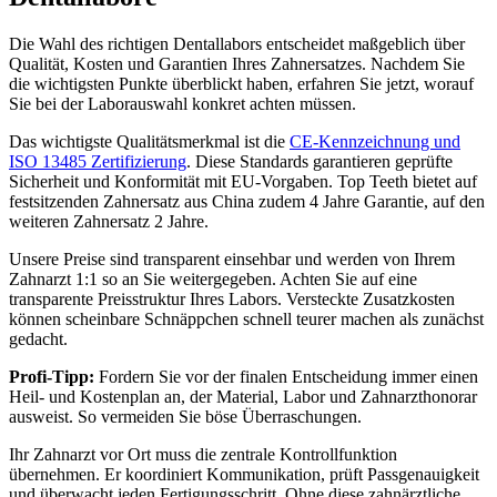
Die Wahl des richtigen Dentallabors entscheidet maßgeblich über
Qualität, Kosten und Garantien Ihres Zahnersatzes. Nachdem Sie
die wichtigsten Punkte überblickt haben, erfahren Sie jetzt, worauf
Sie bei der Laborauswahl konkret achten müssen.
Das wichtigste Qualitätsmerkmal ist die
CE-Kennzeichnung und
ISO 13485 Zertifizierung
. Diese Standards garantieren geprüfte
Sicherheit und Konformität mit EU-Vorgaben. Top Teeth bietet auf
festsitzenden Zahnersatz aus China zudem 4 Jahre Garantie, auf den
weiteren Zahnersatz 2 Jahre.
Unsere Preise sind transparent einsehbar und werden von Ihrem
Zahnarzt 1:1 so an Sie weitergegeben. Achten Sie auf eine
transparente Preisstruktur Ihres Labors. Versteckte Zusatzkosten
können scheinbare Schnäppchen schnell teurer machen als zunächst
gedacht.
Profi-Tipp:
Fordern Sie vor der finalen Entscheidung immer einen
Heil- und Kostenplan an, der Material, Labor und Zahnarzthonorar
ausweist. So vermeiden Sie böse Überraschungen.
Ihr Zahnarzt vor Ort muss die zentrale Kontrollfunktion
übernehmen. Er koordiniert Kommunikation, prüft Passgenauigkeit
und überwacht jeden Fertigungsschritt. Ohne diese zahnärztliche