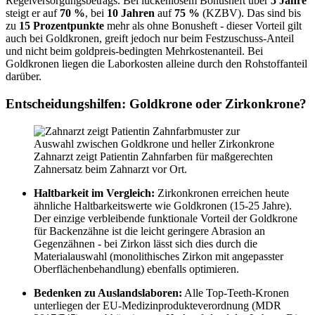
Regelversorgungsbetrags. Bei lückenlosem Bonusheft über
5 Jahre
steigt er auf
70 %
, bei
10 Jahren
auf
75 %
(KZBV). Das sind bis
zu
15 Prozentpunkte
mehr als ohne Bonusheft - dieser Vorteil gilt
auch bei Goldkronen, greift jedoch nur beim Festzuschuss-Anteil
und nicht beim goldpreis-bedingten Mehrkostenanteil. Bei
Goldkronen liegen die Laborkosten alleine durch den Rohstoffanteil
darüber.
Entscheidungshilfen: Goldkrone oder Zirkonkrone?
Zahnarzt zeigt Patientin Zahnfarben für maßgerechten
Zahnersatz beim Zahnarzt vor Ort.
Haltbarkeit im Vergleich:
Zirkonkronen erreichen heute
ähnliche Haltbarkeitswerte wie Goldkronen (15-25 Jahre).
Der einzige verbleibende funktionale Vorteil der Goldkrone
für Backenzähne ist die leicht geringere Abrasion an
Gegenzähnen - bei Zirkon lässt sich dies durch die
Materialauswahl (monolithisches Zirkon mit angepasster
Oberflächenbehandlung) ebenfalls optimieren.
Bedenken zu Auslandslaboren:
Alle Top-Teeth-Kronen
unterliegen der EU-Medizinprodukteverordnung (MDR