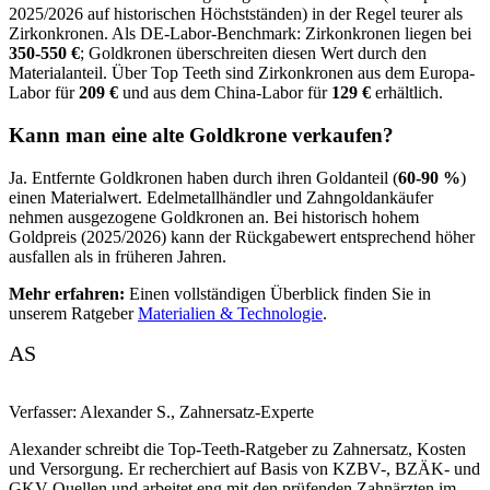
2025/2026 auf historischen Höchstständen) in der Regel teurer als
Zirkonkronen. Als DE-Labor-Benchmark: Zirkonkronen liegen bei
350-550 €
; Goldkronen überschreiten diesen Wert durch den
Materialanteil. Über Top Teeth sind Zirkonkronen aus dem Europa-
Labor für
209 €
und aus dem China-Labor für
129 €
erhältlich.
Kann man eine alte Goldkrone verkaufen?
Ja. Entfernte Goldkronen haben durch ihren Goldanteil (
60-90 %
)
einen Materialwert. Edelmetallhändler und Zahngoldankäufer
nehmen ausgezogene Goldkronen an. Bei historisch hohem
Goldpreis (2025/2026) kann der Rückgabewert entsprechend höher
ausfallen als in früheren Jahren.
Mehr erfahren:
Einen vollständigen Überblick finden Sie in
unserem Ratgeber
Materialien & Technologie
.
AS
Verfasser:
Alexander S.
,
Zahnersatz-Experte
Alexander schreibt die Top-Teeth-Ratgeber zu Zahnersatz, Kosten
und Versorgung. Er recherchiert auf Basis von KZBV-, BZÄK- und
GKV-Quellen und arbeitet eng mit den prüfenden Zahnärzten im