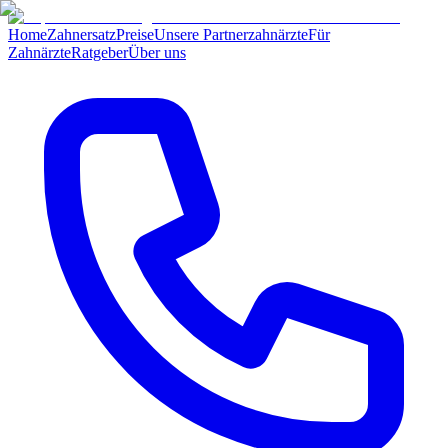
Home
Zahnersatz
Preise
Unsere Partnerzahnärzte
Für
Zahnärzte
Ratgeber
Über uns