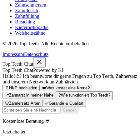
Zahnschmerzen
Zahnfleisch
Zahnfüllung
Bleaching
Kieferorthopädie
Weisheitszähne
©
2026
Top Teeth. Alle Rechte vorbehalten.
Impressum
Datenschutz
Top Teeth Chat
Top Teeth Chat
Powered by KI
Hallo! 😊 Ich beantworte dir gerne Fragen zu Top Teeth, Zahnersatz
und unserem Netzwerk an Zahnärzten.
📄
HKP hochladen
👑
Was kostet eine Krone?
📍
Zahnarzt in meiner Nähe
❓
Wie funktioniert Top Teeth?
🦷
Zahnersatz Arten
✅
Garantie & Qualität
Senden
Kostenlose Beratung 💬
Jetzt chatten