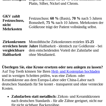
Platin, Silber, Nickel und Chrom.
GKV zahlt
Festzuschuss:
60 %
(Basis),
70 %
nach 5 Jahren
Festzuschuss,
Bonusheft,
75 %
nach 10 Jahren. Mehrkosten der
nicht
Goldkrone trägt der Patient vollständig selbst.
Mehrkosten
Zirkonkronen
Monolithische Zirkonkronen erzielen
15-25
erreichen heute
Jahre
Haltbarkeit - identisch zur Goldkrone - bei
vergleichbare
dem entscheidenden Vorteil der Zahnfarbe und
Haltbarkeit
ohne Metallanteil.
Überlegen Sie, eine Krone ersetzen oder neu anlegen zu lassen?
Auf Top Teeth können Sie Ihren
Heil- und Kostenplan hochladen
und in wenigen Schritten prüfen, was eine Zirkon- oder
Keramikkrone aus dem Europa-Labor oder China-Labor nach
deutschen Standards für Sie kostet - transparent und ohne versteckte
Kosten.
Zahnfarben statt metallisch:
Zirkon- und Keramikkronen
nach deutschen Standards - für alle Zähne geeignet, nicht nur
für nicht sichtbare Backenzähne.