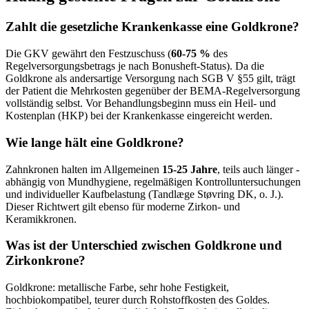
Zahlt die gesetzliche Krankenkasse eine Goldkrone?
Die GKV gewährt den Festzuschuss (
60-75 %
des
Regelversorgungsbetrags je nach Bonusheft-Status). Da die
Goldkrone als andersartige Versorgung nach SGB V §55 gilt, trägt
der Patient die Mehrkosten gegenüber der BEMA-Regelversorgung
vollständig selbst. Vor Behandlungsbeginn muss ein Heil- und
Kostenplan (HKP) bei der Krankenkasse eingereicht werden.
Wie lange hält eine Goldkrone?
Zahnkronen halten im Allgemeinen
15-25 Jahre
, teils auch länger -
abhängig von Mundhygiene, regelmäßigen Kontrolluntersuchungen
und individueller Kaufbelastung (Tandlæge Støvring DK, o. J.).
Dieser Richtwert gilt ebenso für moderne Zirkon- und
Keramikkronen.
Was ist der Unterschied zwischen Goldkrone und
Zirkonkrone?
Goldkrone: metallische Farbe, sehr hohe Festigkeit,
hochbiokompatibel, teurer durch Rohstoffkosten des Goldes.