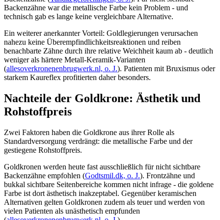
Backenzähne war die metallische Farbe kein Problem - und
technisch gab es lange keine vergleichbare Alternative.
Ein weiterer anerkannter Vorteil: Goldlegierungen verursachen
nahezu keine Überempfindlichkeitsreaktionen und reiben
benachbarte Zähne durch ihre relative Weichheit kaum ab - deutlich
weniger als härtere Metall-Keramik-Varianten
(
allesoverkronenenbrugwerk.nl, o. J.
). Patienten mit Bruxismus oder
starkem Kaureflex profitierten daher besonders.
Nachteile der Goldkrone: Ästhetik und
Rohstoffpreis
Zwei Faktoren haben die Goldkrone aus ihrer Rolle als
Standardversorgung verdrängt: die metallische Farbe und der
gestiegene Rohstoffpreis.
Goldkronen werden heute fast ausschließlich für nicht sichtbare
Backenzähne empfohlen (
Godtsmil.dk, o. J.
). Frontzähne und
bukkal sichtbare Seitenbereiche kommen nicht infrage - die goldene
Farbe ist dort ästhetisch inakzeptabel. Gegenüber keramischen
Alternativen gelten Goldkronen zudem als teuer und werden von
vielen Patienten als unästhetisch empfunden
(
allesoverkronenenbrugwerk.nl, o. J.
).