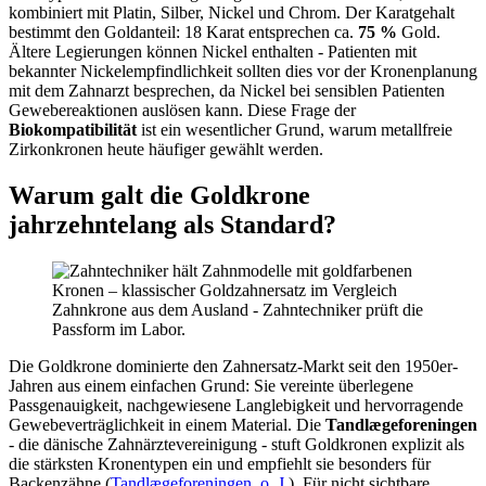
kombiniert mit Platin, Silber, Nickel und Chrom. Der Karatgehalt
bestimmt den Goldanteil: 18 Karat entsprechen ca.
75 %
Gold.
Ältere Legierungen können Nickel enthalten - Patienten mit
bekannter Nickelempfindlichkeit sollten dies vor der Kronenplanung
mit dem Zahnarzt besprechen, da Nickel bei sensiblen Patienten
Gewebereaktionen auslösen kann. Diese Frage der
Biokompatibilität
ist ein wesentlicher Grund, warum metallfreie
Zirkonkronen heute häufiger gewählt werden.
Warum galt die Goldkrone
jahrzehntelang als Standard?
Zahnkrone aus dem Ausland - Zahntechniker prüft die
Passform im Labor.
Die Goldkrone dominierte den Zahnersatz-Markt seit den 1950er-
Jahren aus einem einfachen Grund: Sie vereinte überlegene
Passgenauigkeit, nachgewiesene Langlebigkeit und hervorragende
Gewebeverträglichkeit in einem Material. Die
Tandlægeforeningen
- die dänische Zahnärztevereinigung - stuft Goldkronen explizit als
die stärksten Kronentypen ein und empfiehlt sie besonders für
Backenzähne (
Tandlægeforeningen, o. J.
). Für nicht sichtbare