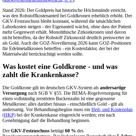
Stand 2026: Der Goldpreis hat historische Höchststände erreicht,
was den Rohstoffkostenanteil bei Goldkronen erheblich erhöht. Der
GKV-Festzuschuss bleibt konstant, während die tatsächlichen
Laborkosten steigen - der Eigenanteil wächst, ohne dass der Patient
mehr Gegenwert erhält. Monolithische Zirkonkronen sind davon
nicht betroffen, da der Rohstoff Zirkonoxid deutlich preiswerter ist
als Gold. Auch die GOZ-Novellierung 2026 kann GOZ-Positionen
für Edelmetallkronen betreffen - ein Kostenfaktor, der bei der
Materialwahl berücksichtigt werden sollte.
Was kostet eine Goldkrone - und was
zahlt die Krankenkasse?
Die Goldkrone gilt im deutschen GKV-System als
andersartige
Versorgung
nach SGB V §55. Die BEMA-Regelversorgung für
einen vollständig zerstörten Backenzahn ist eine gegossene
Metallkrone; alles darüber hinaus - einschließlich Gold - gilt als
andersartig. Vor Behandlungsbeginn muss ein
Heil- und Kostenplan
(HKP)
bei der Krankenkasse eingereicht werden; erst nach
Genehmigung darf die Behandlung beginnen.
Der
GKV-Festzuschuss
beträgt
60 %
des