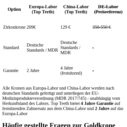
Europa-Labor
China-Labor
DE-Labor
Option
(Top Teeth)
(Top Teeth)
(Preisreferenz)
Zirkonkrone
209€
129 €
350-550 €
Deutsche
Deutsche
Standard
Standards /
-
Standards / MDR
MDR
4 Jahre
Garantie
2 Jahre
-
(festsitzend)
Alle Kronen aus Europa-Labor und China-Labor werden nach
deutschen Standards gefertigt und unterliegen der EU-
Medizinprodukteverordnung (MDR 2017/745) - unabhängig vom
Herkunftsland des Labors. Top Teeth bietet
4 Jahre Garantie
auf
festsitzenden Zahnersatz aus dem China-Labor und
2 Jahre
auf das
Europa-Labor
Häufig gestellte Fragen zur Goldkrone