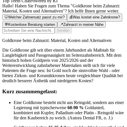
Top Teeth Chat
Powered by KI
Hallo! Haben Sie Fragen zum Thema "Goldkrone beim Zahnarzt:
Material, Kosten und Alternativen"? Ich helfe Ihnen gerne weiter.
🦷
Welcher Zahnersatz passt zu mir?
💰
Was kostet eine Zahnkrone?
💬
Kostenlose Beratung starten
📍
Zahnarzt in meiner Nähe
Senden
Goldkrone beim Zahnarzt: Material, Kosten und Alternativen
Die Goldkrone gilt seit über einem Jahrhundert als Maßstab für
Langlebigkeit und Passgenauigkeit im Seitenzahnbereich. Mit dem
historisch hohen Goldpreis von 2025/2026 und der
Weiterentwicklung zahnfarbener Materialien stellt sich für viele
Patienten die Frage neu: Ist Gold noch die sinnvollste Wahl - oder
bieten Zirkon- und Keramikkronen heute vergleichbare Qualität bei
deutlich besserer Ästhetik und niedrigeren Kosten?
Kurz zusammengefasst:
Eine Goldkrone besteht nicht aus Reingold, sondern aus einer
Legierung mit typischerweise
60-90 %
Goldanteil,
kombiniert mit Kupfer, Palladium oder Platin - Reingold wäre
für den Kaubereich zu weich. (Autora Dental FR, o. J.)