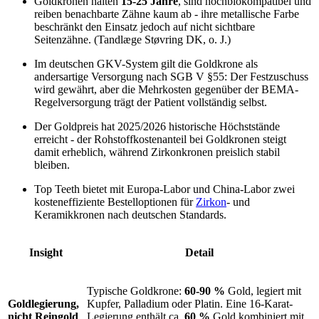
Goldkronen halten
15-25 Jahre
, sind hochbiokompatibel und
reiben benachbarte Zähne kaum ab - ihre metallische Farbe
beschränkt den Einsatz jedoch auf nicht sichtbare
Seitenzähne. (Tandlæge Støvring DK, o. J.)
Im deutschen GKV-System gilt die Goldkrone als
andersartige Versorgung nach SGB V §55: Der Festzuschuss
wird gewährt, aber die Mehrkosten gegenüber der BEMA-
Regelversorgung trägt der Patient vollständig selbst.
Der Goldpreis hat 2025/2026 historische Höchststände
erreicht - der Rohstoffkostenanteil bei Goldkronen steigt
damit erheblich, während Zirkonkronen preislich stabil
bleiben.
Top Teeth bietet mit Europa-Labor und China-Labor zwei
kosteneffiziente Bestelloptionen für
Zirkon
- und
Keramikkronen nach deutschen Standards.
Insight
Detail
Typische Goldkrone:
60-90 %
Gold, legiert mit
Goldlegierung,
Kupfer, Palladium oder Platin. Eine 16-Karat-
nicht Reingold
Legierung enthält ca.
60 %
Gold kombiniert mit