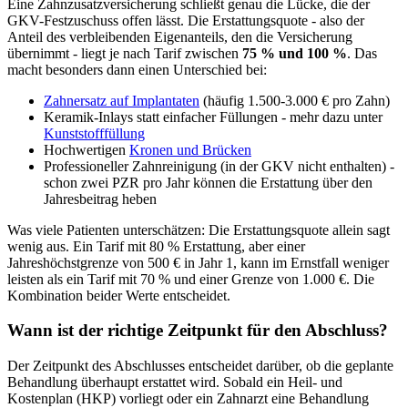
Eine Zahnzusatzversicherung schließt genau die Lücke, die der
GKV-Festzuschuss offen lässt. Die Erstattungsquote - also der
Anteil des verbleibenden Eigenanteils, den die Versicherung
übernimmt - liegt je nach Tarif zwischen
75 % und 100 %
. Das
macht besonders dann einen Unterschied bei:
Zahnersatz auf Implantaten
(häufig 1.500-3.000 € pro Zahn)
Keramik-Inlays statt einfacher Füllungen - mehr dazu unter
Kunststofffüllung
Hochwertigen
Kronen und Brücken
Professioneller Zahnreinigung (in der GKV nicht enthalten) -
schon zwei PZR pro Jahr können die Erstattung über den
Jahresbeitrag heben
Was viele Patienten unterschätzen: Die Erstattungsquote allein sagt
wenig aus. Ein Tarif mit 80 % Erstattung, aber einer
Jahreshöchstgrenze von 500 € in Jahr 1, kann im Ernstfall weniger
leisten als ein Tarif mit 70 % und einer Grenze von 1.000 €. Die
Kombination beider Werte entscheidet.
Wann ist der richtige Zeitpunkt für den Abschluss?
Der Zeitpunkt des Abschlusses entscheidet darüber, ob die geplante
Behandlung überhaupt erstattet wird. Sobald ein Heil- und
Kostenplan (HKP) vorliegt oder ein Zahnarzt eine Behandlung