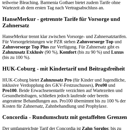
teilweise Bleaching. Barmenia Gothaer bietet zudem Tarife ohne
Wartezeit ab dem ersten Tag nach Vertragsabschluss an.
HanseMerkur - getrennte Tarife für Vorsorge und
Zahnersatz
HanseMerkur trennt klar zwischen Vorsorge- und Zahnersatztarifen.
Für Vorsorgeleistungen wie PZR stehen
Zahnvorsorge Top
und
Zahnvorsorge Top Plus
zur Verfügung. Für Zahnersatz gibt es
Zahnzusatz Exklusiv
(90 %),
Komfort
(bis zu 90 %) und
Luxus
(bis zu 100 %).
HUK-Coburg - mit Kindertarif und Beitragsfreiheit
HUK-Coburg bietet
Zahnzusatz Pro
(für Kinder und Jugendliche,
inklusive Verdopplung des GKV-Festzuschusses),
Pro90
und
Pro100
. Beide Erwachsenentarife verzichten auf Wartezeiten und
Gesundheitsfragen, schließen jedoch laufende oder bereits
angeratene Behandlungen aus. Pro100 übernimmt bis zu 100 % der
Kosten für Zahnersatz, Zahnbehandlung und Prophylaxe.
Concordia - Rundumschutz mit gestaffelten Grenzen
Der umfangreichste Tarif der Concordia ist
Zahn Sorglos
: bis zu