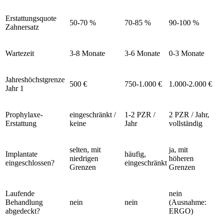
Erstattungsquote
50-70 %
70-85 %
90-100 %
Zahnersatz
Wartezeit
3-8 Monate
3-6 Monate
0-3 Monate
Jahreshöchstgrenze
500 €
750-1.000 €
1.000-2.000 €
Jahr 1
Prophylaxe-
eingeschränkt /
1-2 PZR /
2 PZR / Jahr,
Erstattung
keine
Jahr
vollständig
selten, mit
ja, mit
Implantate
häufig,
niedrigen
höheren
eingeschlossen?
eingeschränkt
Grenzen
Grenzen
Laufende
nein
Behandlung
nein
nein
(Ausnahme:
abgedeckt?
ERGO)