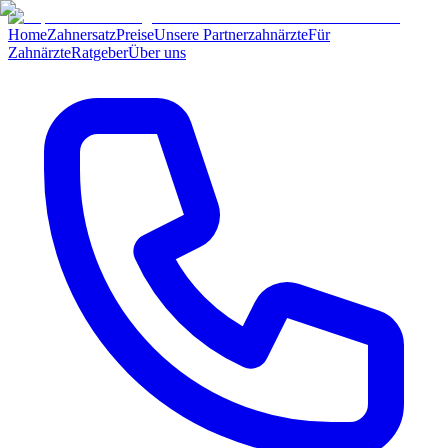
Home
Zahnersatz
Preise
Unsere Partnerzahnärzte
Für
Zahnärzte
Ratgeber
Über uns