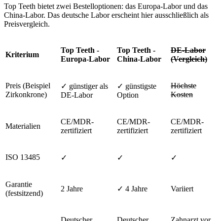
Top Teeth bietet zwei Bestelloptionen: das Europa-Labor und das
China-Labor. Das deutsche Labor erscheint hier ausschließlich als
Preisvergleich.
Top Teeth -
Top Teeth -
DE-Labor
Kriterium
Europa-Labor
China-Labor
(Vergleich)
Preis (Beispiel
Höchste
✓ günstiger als
✓ günstigste
Zirkonkrone)
Kosten
DE-Labor
Option
CE/MDR-
CE/MDR-
CE/MDR-
Materialien
zertifiziert
zertifiziert
zertifiziert
ISO 13485
✓
✓
✓
Garantie
2 Jahre
✓ 4 Jahre
Variiert
(festsitzend)
Deutscher
Deutscher
Zahnarzt vor