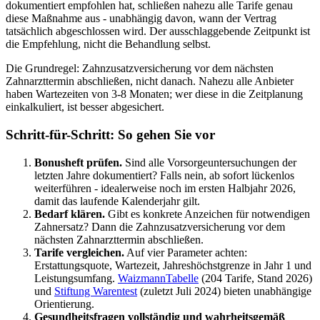
dokumentiert empfohlen hat, schließen nahezu alle Tarife genau
diese Maßnahme aus - unabhängig davon, wann der Vertrag
tatsächlich abgeschlossen wird. Der ausschlaggebende Zeitpunkt ist
die Empfehlung, nicht die Behandlung selbst.
Die Grundregel: Zahnzusatzversicherung vor dem nächsten
Zahnarzttermin abschließen, nicht danach. Nahezu alle Anbieter
haben Wartezeiten von 3-8 Monaten; wer diese in die Zeitplanung
einkalkuliert, ist besser abgesichert.
Schritt-für-Schritt: So gehen Sie vor
Bonusheft prüfen.
Sind alle Vorsorgeuntersuchungen der
letzten Jahre dokumentiert? Falls nein, ab sofort lückenlos
weiterführen - idealerweise noch im ersten Halbjahr 2026,
damit das laufende Kalenderjahr gilt.
Bedarf klären.
Gibt es konkrete Anzeichen für notwendigen
Zahnersatz? Dann die Zahnzusatzversicherung vor dem
nächsten Zahnarzttermin abschließen.
Tarife vergleichen.
Auf vier Parameter achten:
Erstattungsquote, Wartezeit, Jahreshöchstgrenze in Jahr 1 und
Leistungsumfang.
WaizmannTabelle
(204 Tarife, Stand 2026)
und
Stiftung Warentest
(zuletzt Juli 2024) bieten unabhängige
Orientierung.
Gesundheitsfragen vollständig und wahrheitsgemäß