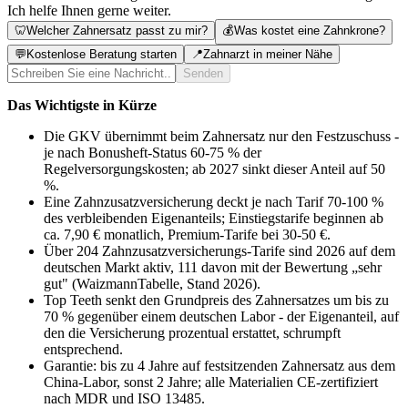
Ich helfe Ihnen gerne weiter.
🦷
Welcher Zahnersatz passt zu mir?
💰
Was kostet eine Zahnkrone?
💬
Kostenlose Beratung starten
📍
Zahnarzt in meiner Nähe
Senden
Das Wichtigste in Kürze
Die GKV übernimmt beim Zahnersatz nur den Festzuschuss -
je nach Bonusheft-Status 60-75 % der
Regelversorgungskosten; ab 2027 sinkt dieser Anteil auf 50
%.
Eine Zahnzusatzversicherung deckt je nach Tarif 70-100 %
des verbleibenden Eigenanteils; Einstiegstarife beginnen ab
ca. 7,90 € monatlich, Premium-Tarife bei 30-50 €.
Über 204 Zahnzusatzversicherungs-Tarife sind 2026 auf dem
deutschen Markt aktiv, 111 davon mit der Bewertung „sehr
gut" (WaizmannTabelle, Stand 2026).
Top Teeth senkt den Grundpreis des Zahnersatzes um bis zu
70 % gegenüber einem deutschen Labor - der Eigenanteil, auf
den die Versicherung prozentual erstattet, schrumpft
entsprechend.
Garantie: bis zu 4 Jahre auf festsitzenden Zahnersatz aus dem
China-Labor, sonst 2 Jahre; alle Materialien CE-zertifiziert
nach MDR und ISO 13485.