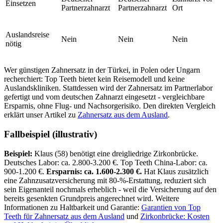
Einsetzen
Partnerzahnarzt
Partnerzahnarzt
Ort
Auslandsreise
Nein
Nein
Nein
nötig
Wer günstigen Zahnersatz in der Türkei, in Polen oder Ungarn
recherchiert: Top Teeth bietet kein Reisemodell und keine
Auslandskliniken. Stattdessen wird der Zahnersatz im Partnerlabor
gefertigt und vom deutschen Zahnarzt eingesetzt - vergleichbare
Ersparnis, ohne Flug- und Nachsorgerisiko. Den direkten Vergleich
erklärt unser Artikel zu
Zahnersatz aus dem Ausland
.
Fallbeispiel (illustrativ)
Beispiel:
Klaus (58) benötigt eine dreigliedrige Zirkonbrücke.
Deutsches Labor: ca. 2.800-3.200 €. Top Teeth China-Labor: ca.
900-1.200 €.
Ersparnis: ca. 1.600-2.300 €.
Hat Klaus zusätzlich
eine Zahnzusatzversicherung mit 80-%-Erstattung, reduziert sich
sein Eigenanteil nochmals erheblich - weil die Versicherung auf den
bereits gesenkten Grundpreis angerechnet wird. Weitere
Informationen zu Haltbarkeit und Garantie:
Garantien von Top
Teeth für Zahnersatz aus dem Ausland
und
Zirkonbrücke: Kosten