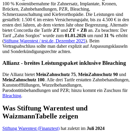
100 % Kostenübernahme für Zahnersatz, Implantate, Kronen,
Brücken, Zahnbehandlungen, PZR, Bleaching,
Schmerzausschaltung und Kieferorthopädie. Die Leistungen sind
gestaffelt: 1.500 € im ersten Versicherungsjahr, bis zu 4.500 € in den
ersten drei Jahren, ab dem vierten Jahr ohne Begrenzung. Alternativ
bietet Concordia die Tarife
ZT
und
ZT + ZB
an. Zu beachten: Der
Tarif „Zahn Sorglos" wurde zum
01.01.2026
um rund
31 %
erhöht
(
Stiftung Warentest / test.de, Dezember 2025
). Beim
Vertragsabschluss sollte man daher explizit auf Anpassungsklauseln
und Sonderkündigungsrechte achten.
Allianz - breites Leistungspaket inklusive Bleaching
Die Allianz bietet
MeinZahnschutz 75
,
MeinZahnschutz 90
und
MeinZahnschutz 100
. Alle drei Tarife erstatten Zahnbehandlungen,
Kunststofffüllungen, Wurzelbehandlungen,
Parodontitisbehandlungen und PZR; hinzu kommt ein Zuschuss für
Bleaching
.
Was Stiftung Warentest und
WaizmannTabelle zeigen
Stiftung Warentest (Finanztest)
hat zuletzt im
Juli 2024