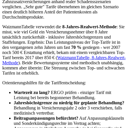
Zahnzusatzversicherungen anhand realer Schadensszenarien
verglichen. „Sehr gute" Tarife übernehmen im gleichen Szenario
einen deutlich höheren Anteil der Patientenkosten als
Durchschnittsprodukte.
WaizmannTabelle verwendet die
8-Jahres-Realwert-Methode
: Sie
misst, wie viel Geld ein Versicherungsnehmer über 8 Jahre
tatsächlich zurückerhält - inklusive Jahreshöchstgrenzen und
Staffelungen. Ergebnis: Das Leistungsniveau der Top-Tarife ist in
den vergangenen zehn Jahren um fast
70 %
gestiegen - wer 2007
noch 500 € Erstattung erhielt, bekam mit einem vergleichbaren Top-
Tarif bereits 2017 über 850 € (
WaizmannTabelle, 8-Jahres-Realwert-
Methode
). Beide Bewertungssysteme sind methodisch unabhängig,
kommen aber überein: Die Streuung zwischen Top- und schwachen
Tarifen ist erheblich.
Orientierungshilfen für die Tariffentscheidung:
Wartezeit zu lang?
ERGO prüfen - einziger Tarif mit
Leistung bei bereits begonnener Behandlung.
Jahreshöchstgrenze zu niedrig für geplante Behandlung?
Behandlung in Versicherungsjahr 2 oder 3 verschieben, falls
medizinisch vertretbar.
Beitragsanpassungen befürchtet?
Auf Anpassungsklauseln
und Sonderkündigungsrechte im Vertrag achten;