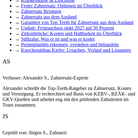
→
Krankenkasse & Zuschüsse
→
Fester Zahnersatz: Optionen im Überblick
→
Zahnersatz Beratung
→
Zahnersatz aus dem Ausland
→
Garantien von Top Teeth für Zahnersatz aus dem Ausland
→
Update: Festzuschuss sinkt 2027 auf 50 Prozent
→
Zirkonbrücke: Kosten und Haltbarkeit im Überblick
→
Stiftzahn: Was er ist und was er kostet
→
Periimplantitis erkennen, verstehen und behandeln
→
Knochenabbau Kiefer: Ursachen, Verlauf und Lösungen
AS
Verfasser:
Alexander S.
,
Zahnersatz-Experte
Alexander schreibt die Top-Teeth-Ratgeber zu Zahnersatz, Kosten
und Versorgung. Er recherchiert auf Basis von KZBV-, BZÄK- und
GKV-Quellen und arbeitet eng mit den prüfenden Zahnärzten im
Team zusammen.
JS
Geprüft von:
Jürgen S.
,
Zahnarzt