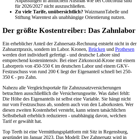
Anpassungen in ähnlichem Ausmaß wie bei Concordia sind
für 2026/2027 nicht auszuschließen.
Zu viele Tarife, unübersichtlich?
WaizmannTabelle und
Stiftung Warentest als unabhängige Orientierung nutzen.
Der größte Kostentreiber: Das Zahnlabor
Ein erheblicher Anteil der Zahnersatz-Rechnung entsteht nicht in der
Zahnarztpraxis, sondern im Labor. Kronen,
Brücken
und
Prothesen
werden dort individuell gefertigt - und deutsche Labore sind
entsprechend kostenintensiv. Bei einer Zirkonoxid-Krone mit einem
Laborpreis von 450-550 € im deutschen Labor und einem GKV-
Festzuschuss von rund 200 € liegt der Eigenanteil schnell bei 250-
350 € - pro Zahn.
Nahezu alle Vergleichsportale für Zahnzusatzversicherungen
betrachten ausschließlich die Versicherungsseite. Was dabei fehlt:
Die Höhe des Eigenanteils ist selbst eine Variable. Sie hängt nicht
nur vom Festzuschuss ab, sondern auch von den Laborkosten. Wer
diesen zweiten Kostenhebel versteht, kann seinen tatsächlichen
Selbstbehalt erheblich reduzieren - unabhängig davon, welchen
Tarif er gewählt hat.
Top Teeth ist eine Vermittlungsplattform mit Sitz in Regensburg,
gegründet im Januar 2023. Das Modell: Der Zahnersatz wird in