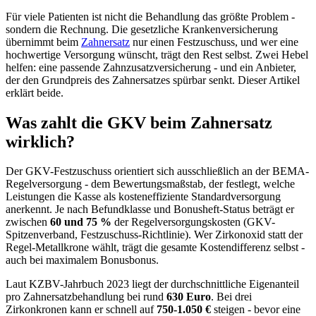
Für viele Patienten ist nicht die Behandlung das größte Problem -
sondern die Rechnung. Die gesetzliche Krankenversicherung
übernimmt beim
Zahnersatz
nur einen Festzuschuss, und wer eine
hochwertige Versorgung wünscht, trägt den Rest selbst. Zwei Hebel
helfen: eine passende Zahnzusatzversicherung - und ein Anbieter,
der den Grundpreis des Zahnersatzes spürbar senkt. Dieser Artikel
erklärt beide.
Was zahlt die GKV beim Zahnersatz
wirklich?
Der GKV-Festzuschuss orientiert sich ausschließlich an der BEMA-
Regelversorgung - dem Bewertungsmaßstab, der festlegt, welche
Leistungen die Kasse als kosteneffiziente Standardversorgung
anerkennt. Je nach Befundklasse und Bonusheft-Status beträgt er
zwischen
60 und 75 %
der Regelversorgungskosten (GKV-
Spitzenverband, Festzuschuss-Richtlinie). Wer Zirkonoxid statt der
Regel-Metallkrone wählt, trägt die gesamte Kostendifferenz selbst -
auch bei maximalem Bonusbonus.
Laut KZBV-Jahrbuch 2023 liegt der durchschnittliche Eigenanteil
pro Zahnersatzbehandlung bei rund
630 Euro
. Bei drei
Zirkonkronen kann er schnell auf
750-1.050 €
steigen - bevor eine